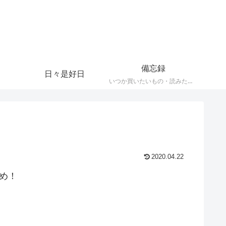
備忘録
日々是好日
いつか買いたいもの・読みたい本・観たい映画など忘れなメモ
2020.04.22
すめ！