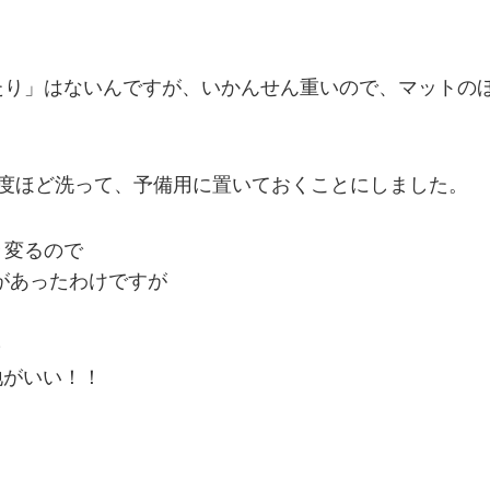
たり」はないんですが、いかんせん重いので、マットの
3度ほど洗って、予備用に置いておくことにしました。
々変るので
があったわけですが
～
心地がいい！！