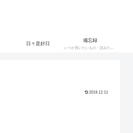
備忘録
日々是好日
いつか買いたいもの・読みたい本・観たい映画など忘れなメモ
2019.12.11