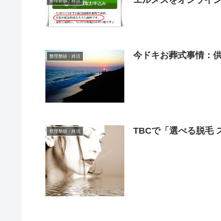
整理整頓・終活
今ドキお葬式事情：
整理整頓・終活
TBCで「選べる脱毛
整理整頓・終活