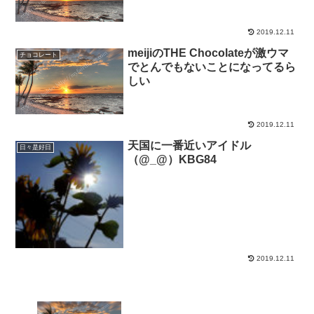
2019.12.11
meijiのTHE Chocolateが激ウマ
チョコレート
でとんでもないことになってるら
しい
2019.12.11
天国に一番近いアイドル
日々是好日
（@_@）KBG84
2019.12.11