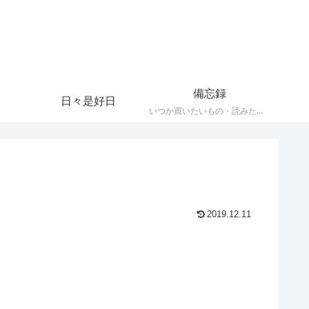
備忘録
日々是好日
いつか買いたいもの・読みたい本・観たい映画など忘れなメモ
2019.12.11