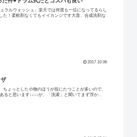
った件♥ドラム式だとコスパも良い
チュラルウォッシュ」楽天では何度も一位になってるらし
した！柔軟剤なくてもイイカンジです大昔、合成洗剤な
2017.10.06
ワザ
、ちょっとした小物のほうが役にたつことが多いので、
あると思います↓↓↓↓が、「洗濯」と聞いてまず浮か...