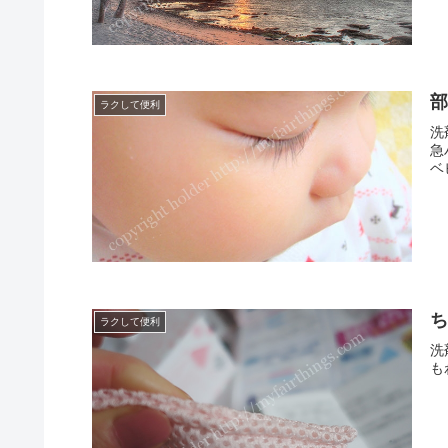
ラクして便利
洗
急
ベ
ラクして便利
洗
も