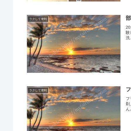
ラクして便利
2
験
洗.
ラクして便利
フ
剤
ん