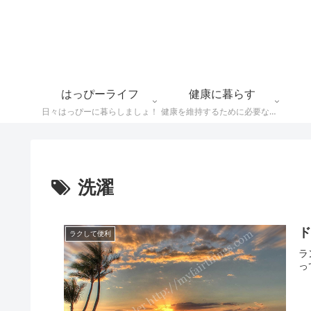
はっぴーライフ
健康に暮らす
日々はっぴーに暮らしましょ！
健康を維持するために必要なことや食べ物情報など
洗濯
ド
ラクして便利
ラ
っ