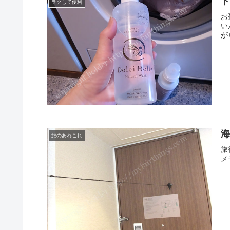
ラクして便利
お
い
が
旅のあれこれ
旅
メ