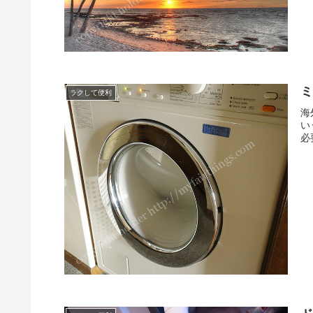
ミ
ラクして便利
海
い
必要