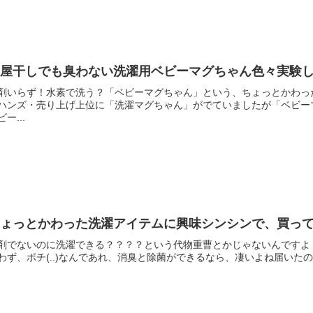
部屋干しでも臭わない洗濯用ベビーマグちゃん色々実験
剤いらず！水素で洗う？「ベビーマグちゃん」という、ちょっとかわっ
ハンズ・売り上げ上位に「洗濯マグちゃん」がでていましたが「ベビー
ビー...
ちょっとかわった洗濯アイテムに興味シンシンで、買っ
剤でないのに洗濯できる？？？？という代物重曹とかじゃないんですよ
わず、ポチ(..)なんであれ、消臭と除菌ができるなら、凄いよね届いたのは