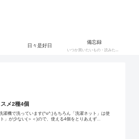
備忘録
日々是好日
いつか買いたいもの・読みたい本・観たい映画など忘れなメモ
スメ2種4個
機で洗っています(^o^;)もちろん「洗濯ネット」は使
」が少ない(＞＜)ので、使える4個をとりあえず...