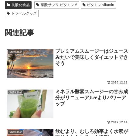
抗酸化食品
葉酸サプリ:ビタミンM
ビタミン:vitamin
トラベルグッズ
関連記事
プレミアムスムージーはジュース
抗酸化食品
みたいで美味しくダイエットでき
そう
2019.12.11
ミネラル酵素スムージーの甘み成
抗酸化食品
分がリニューアル♥よりパワーア
ップ
2019.12.11
飲むより、むしろ効率よく水素が
抗酸化食品