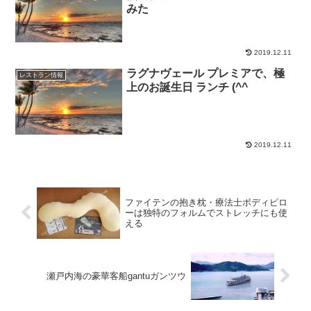
みた
2019.12.11
ラグナヴェール プレミアで、極
レストラン情報
上のお誕生日 ランチ (^^ゞ
2019.12.11
ファイテンの抱き枕・療法士ボディピロ
ーは独特のフォルムでストレッチにも使
える
瀬戸内海の豪華客船gantuガンツウ