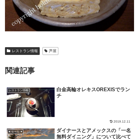
レストラン情報
芦屋
関連記事
白金高輪オレキスOREXISでラン
レストラン情報
チ
2019.12.11
ダイナースとアメックスの「一名
♥ セール ♥
無料ダイニング」について比べて