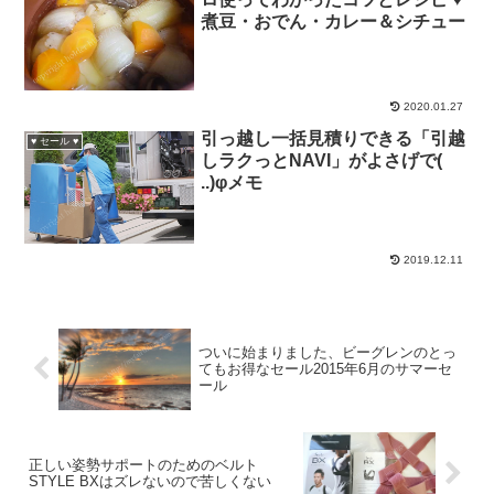
煮豆・おでん・カレー＆シチュー
2020.01.27
引っ越し一括見積りできる「引越
♥ セール ♥
しラクっとNAVI」がよさげで(
..)φメモ
2019.12.11
ついに始まりました、ビーグレンのとっ
てもお得なセール2015年6月のサマーセ
ール
正しい姿勢サポートのためのベルト
STYLE BXはズレないので苦しくない