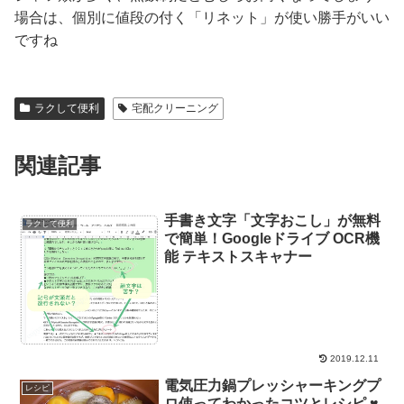
場合は、個別に値段の付く「リネット」が使い勝手がいい
ですね
ラクして便利
宅配クリーニング
関連記事
手書き文字「文字おこし」が無料
ラクして便利
で簡単！Googleドライブ OCR機
能 テキストスキャナー
2019.12.11
電気圧力鍋プレッシャーキングプ
レシピ
ロ使ってわかったコツとレシピ ♥