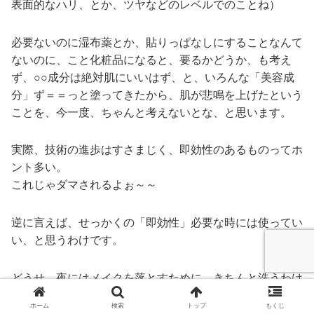
表面的なハリ、とか、ツヤなどのレベルでのことね）
必要ないのに湿布薬とか、貼りっぱなしにすることなんて
ないのに、こと化粧品になると、要るかどうか、も考え
ず、○○成分は絶対肌にいいはず、と、いろんな「美容成
分」ず＝＝っと塗ってきたから、肌が悲鳴を上げたという
ことを、今一度、ちゃんと考えないとな、と思います。
実際、技術の進歩はすさまじく、即効性のあるものってホ
ント多い。
これじゃダマされるよぉ～～
逆に言えば、せっかくの「即効性」必要な時には使ってい
い、と思うわけです。
どうせ、夜にはメイクを落とすために、きちんと洗うわけ
で、変に神経質になるよりは、気分よく人様の前で、いら
ホーム
検索
トップ
もくじ
れるようにしておくほうが、精神衛生上も、良いと思いま