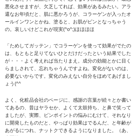
悪化させますが、欠乏してれば、効果があるみたい。アラ
還なお年頃だと、肌に悪かろうが、コラーゲンが入ったオ
ールインワンとかね、塗ると、お肌がピンとなっちゃう
の。哀しいけどこれが現実(^o^;)ほほほほ
「ためしてガッテン」でコラーゲンを使って効果がでたの
は、もともと足りてないひとだけだったという結果でした
が・・・よく考えれば当たりまえ。成分の効能とかに目く
らましされて、忘れちゃうんですよね。変化がないのは、
必要ないからです。変化のみえない自分をほめてあげまし
ょう(^^ゞ
よく、化粧品会社のページに、感謝の言葉が続々とか書い
てあるの、昔はヤラセか、よくて太鼓持ち、と鼻で笑って
ましたが、実際、ピンポイントの悩みにむけて、それなり
に開発したものだと、やっぱり効果はでるんだ、と年齢が
あがるにつれ、ナットクできるようになりました。（あ、