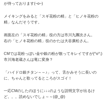
が侍っております(~o~)
メイキングをみると「スギ花粉の精」と「ヒノキ花粉の
精」なんだそうです。
画面左の「スギ花粉の精」役の方は市川九團次さん。
右の「ヒノキ花粉の精」役のかたは大谷廣松さん。
CMでは花粉っぽい金や銀の粉が散ってキレイですが(^o^;)
市川海老蔵さんは竜に変身？
「ハイドロ銀チタン～～♪」って、舌かみそうに長いの
に、ちゃんと歌ってるところがスゴイ！
一応CMのしたのほうに↓↓↓のような説明文字が出るけ
ど。。。読めないでしょ～～(@_@)