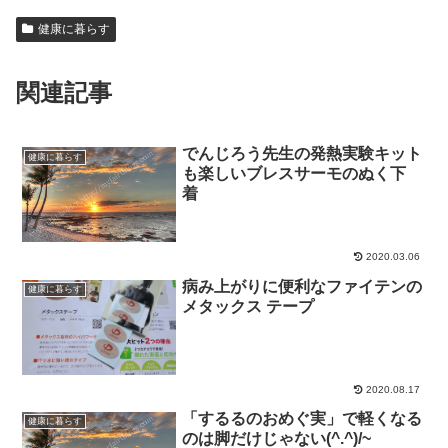
健康に暮らす
関連記事
でんじろう先生の発熱実験キット
健康に暮らす
も楽しいブレスサーモのぬく下
着
2020.03.06
病み上がりに便利なファイテンの
健康に暮らす
メタックス テープ
2020.08.17
「するるのおめぐ実」で軽くなる
健康に暮らす
のは脚だけじゃない(^.^)/~