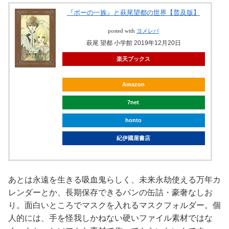
『ポーの一族』と萩尾望都の世界【普及版】
posted with
ヨメレバ
萩尾 望都 小学館 2019年12月20日
楽天ブックス
Amazon
7net
honto
紀伊國屋書店
あとは永遠を生きる吸血鬼らしく、未来永劫使える万年カ
レンダーとか、長期保存できるパンの缶詰・豪奢なしお
り。面白いところでマスクを入れるマスクフォルダー。個
人的には、手を怪我しかねない硬いファイル素材ではな