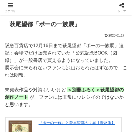
カテゴリ
シェア
萩尾望都「ポーの一族展」
2020.01.17
阪急百貨店で12月16日まで萩尾望都「ポーの一族展」追
記：会場でだけ販売されていた「公式記念BOOK（図
録）」が一般書店で買えるようになっていました。
展示会に来られないファンも沢山おられたはずなので、こ
れは朗報。
未発表作品や対談もいいけど
＜別冊ふろく＞萩尾望都の
創作ノート
が、ファンには非常にウレシイのではないか
と思います。
『ポーの一族』と萩尾望都の世界【普及版】