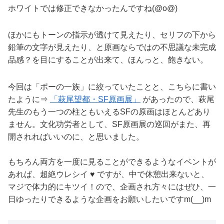
ホワイトでは修正できなかったんですね(@o@)
ほかにもトーンの指示が透けて見えたり、セリフの下から
鉛筆の文字が見えたり、と原画ならではの不思議な未完成
品感？を目にすることが出来て、ほんっと、飽きない。
今回は「ポーの一族」に絞っていたことと、こちらに書い
たように⇒
「萩尾望都・SF原画展」
があったので、萩尾
先生のもう一つの柱ともいえるSFの原画はほとんどあり
ません。文化功労者として、SF原画展の巡回がまた、再
開されればいいのに、と思いました。
もちろん両方を一度に見ることができるようなイベントが
あれば、超絶ウレシイ ♥ ですが、中で休憩出来ないと、
マジで体力的にキツイ！ので、企画され方々にはぜひ、一
日ゆったりできるような企画をお願いしたいですm(__)m