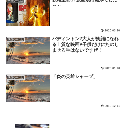
映画や本など
～～
2026.03.20
パディントン2大人が笑顔になれ
映画や本など
る上質な映画♥子供だけにたのし
ませる手はないですぜ！
2020.01.10
「炎の英雄シャープ」
映画や本など
2019.12.11