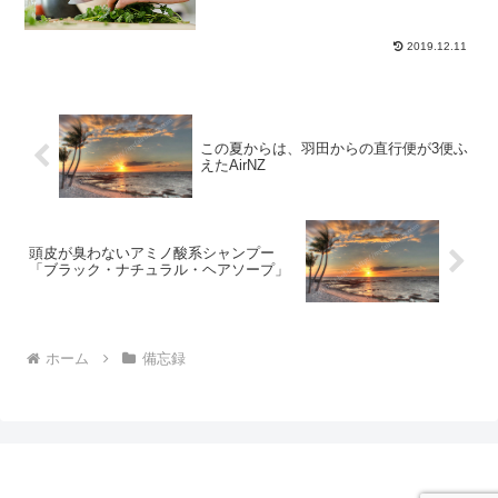
2019.12.11
この夏からは、羽田からの直行便が3便ふ
えたAirNZ
頭皮が臭わないアミノ酸系シャンプー
「ブラック・ナチュラル・ヘアソープ」
ホーム
備忘録