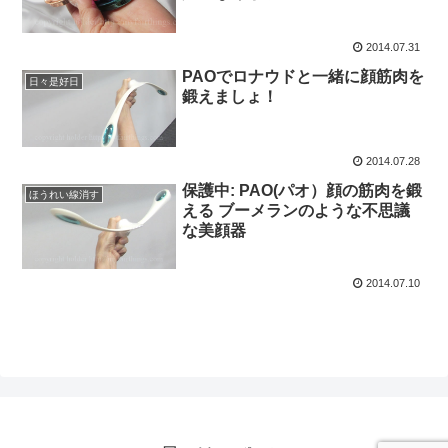
2014.07.31
PAOでロナウドと一緒に顔筋肉を
日々是好日
鍛えましょ！
2014.07.28
保護中: PAO(パオ）顔の筋肉を鍛
ほうれい線消す
える ブーメランのような不思議
な美顔器
2014.07.10