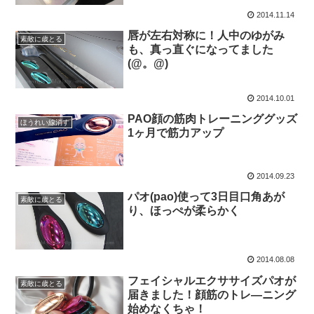
2014.11.14
唇が左右対称に！人中のゆがみ
素敵に歳とる
も、真っ直ぐになってました
(@。@)
2014.10.01
PAO顔の筋肉トレーニンググッズ
ほうれい線消す
1ヶ月で筋力アップ
2014.09.23
パオ(pao)使って3日目口角あが
素敵に歳とる
り、ほっぺが柔らかく
2014.08.08
フェイシャルエクササイズパオが
素敵に歳とる
届きました！顔筋のトレ―ニング
始めなくちゃ！