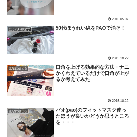
2016.05.07
50代ほうれい線をPAOで消そ！
ほうれい線消す
2015.10.22
口角を上げる効果的な方法・ナニ
素敵に歳とる
かくわえているだけで口角が上が
るか考えてみた
2015.10.22
パオ(pao)のフィットマスク使っ
素敵に歳とる
たほうが良いかどうか思うところ
を・・・