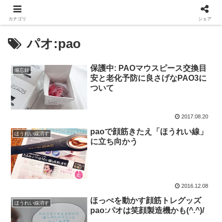
カテゴリ
シェア
パオ:pao
保護中: PAOマウスピース交換目
備忘録
安と老化予防に良さげなPAO3に
ついて
2017.08.20
paoで顔筋きたえ「ほうれい線」
ほうれい線消す
に立ち向かう
2016.12.08
ほっぺを動かす顔筋トレグッズ
ほうれい線消す
pao:パオは笑顔製造機かも(^.^)/