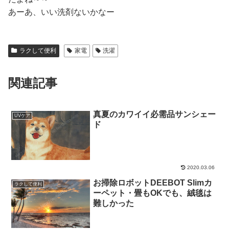
あーあ、いい洗剤ないかなー
ラクして便利
家電
洗濯
関連記事
真夏のカワイイ必需品サンシェー
UVケア
ド
2020.03.06
お掃除ロボットDEEBOT Slimカ
ラクして便利
ーペット・畳もOKでも、絨毯は
難しかった